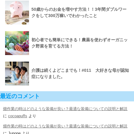
50歳からのお金を増やす方法！！3年間ダブルワー
クをして300万稼いでわかったこと
初心者でも簡単にできる！農薬を使わずオーガニッ
ク野菜を育てる方法！
介護は続くよどこまでも！#011 大好きな母が認知
症になりました。
最近のコメント
畑作業の時はどのような装備が良い？最適な装備についての説明と解説
に
cocoapuffs
より
畑作業の時はどのような装備が良い？最適な装備についての説明と解説
に
Junone
より