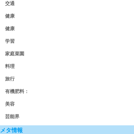
交通
健康
健康
学習
家庭菜園
料理
旅行
有機肥料：
美容
芸能界
メタ情報