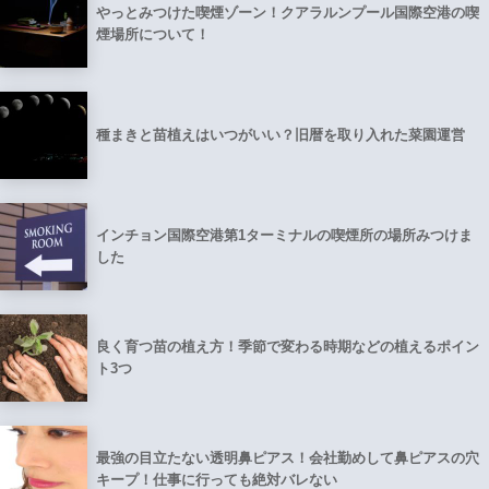
やっとみつけた喫煙ゾーン！クアラルンプール国際空港の喫
煙場所について！
種まきと苗植えはいつがいい？旧暦を取り入れた菜園運営
インチョン国際空港第1ターミナルの喫煙所の場所みつけま
した
良く育つ苗の植え方！季節で変わる時期などの植えるポイン
ト3つ
最強の目立たない透明鼻ピアス！会社勤めして鼻ピアスの穴
キープ！仕事に行っても絶対バレない