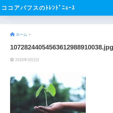
ココアパフスのﾄﾚﾝﾄﾞﾆｭｰｽ
ホーム
10728244054563612988910038.jp
2019年3月2日